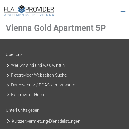
Zum
Inhalt
springen
Vienna Gold Apartment 5P
Über uns
Wer wir sind und was wir tun
Flatprovider Webseiten-Suche
Datenschutz / ECAS / Impressum
Flatprovider Home
Unterkunftsgeber
Kurzzeitvermietung-Dienstleistungen