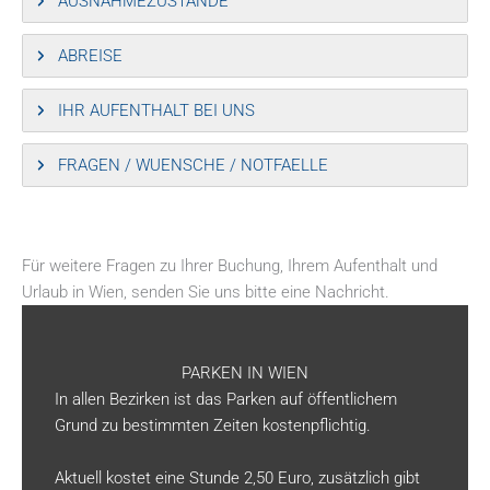
AUSNAHMEZUSTÄNDE
ABREISE
IHR AUFENTHALT BEI UNS
FRAGEN / WUENSCHE / NOTFAELLE
Für weitere Fragen zu Ihrer Buchung, Ihrem Aufenthalt und
Urlaub in Wien, senden Sie uns bitte eine Nachricht.
PARKEN IN WIEN
In allen Bezirken ist das Parken auf öffentlichem
Grund zu bestimmten Zeiten kostenpflichtig.
Aktuell kostet eine Stunde 2,50 Euro, zusätzlich gibt