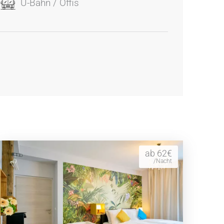
U-Bahn / Öffis
ab 62€
/Nacht