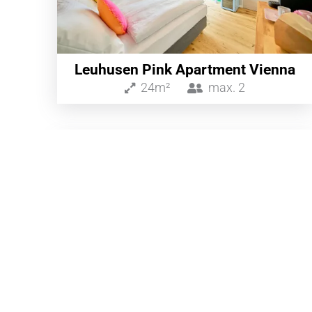
Leuhusen Pink Apartment Vienna
24m²
max.
2
ab 390€
/Nacht