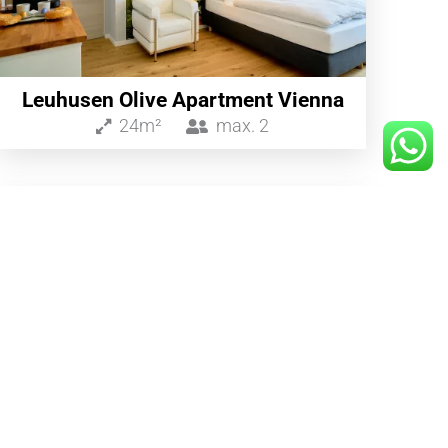
Leuhusen Olive Apartment Vienna
24m²
max.
2
ab 290€
/Nacht
Black Diamond Chalet