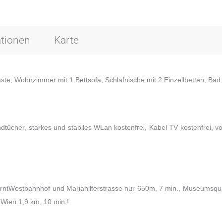
tionen
Karte
äste, Wohnzimmer mit 1 Bettsofa, Schlafnische mit 2 Einzellbetten, Ba
tücher, starkes und stabiles WLan kostenfrei, Kabel TV kostenfrei, v
ferntWestbahnhof und Mariahilferstrasse nur 650m, 7 min., Museumsqua
 Wien 1,9 km, 10 min.!