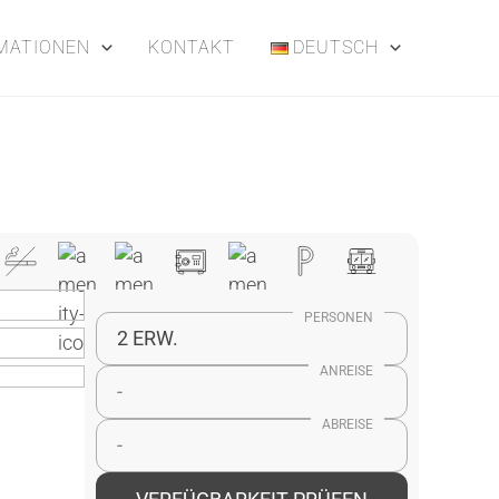
MATIONEN
KONTAKT
DEUTSCH
PERSONEN
2 ERW.
ANREISE
-
ABREISE
-