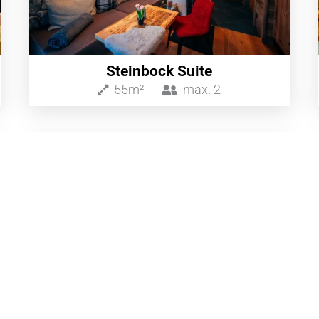
Steinbock Suite
55m²
max.
2
ab 349€
/Nacht