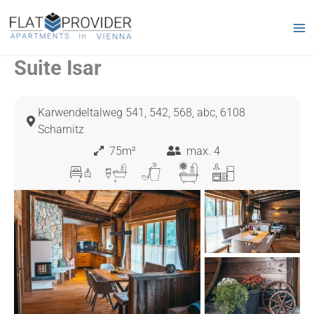
Zum
Inhalt
springen
Suite Isar
Karwendeltalweg 541, 542, 568, abc, 6108
Scharnitz
75m²
max. 4