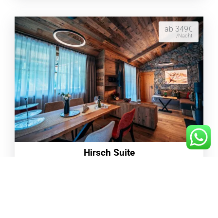
ab 349€
/Nacht
Hirsch Suite
80m²
max.
4
ab 86€
/Nacht