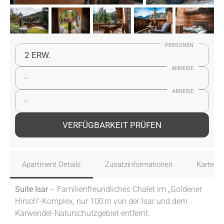
PERSONEN
2 ERW.
ANREISE
-
ABREISE
-
VERFÜGBARKEIT PRÜFEN
Apartment Details
Zusatzinformationen
Karte
Suite Isar
– Familienfreundliches Chalet im „Goldener
Hirsch“-Komplex, nur 100 m von der Isar und dem
Karwendel-Naturschutzgebiet entfernt.