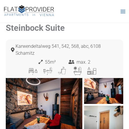
Zum
Inhalt
springen
Steinbock Suite
Karwendeltalweg 541, 542, 568, abc, 6108
Scharnitz
55m²
max. 2