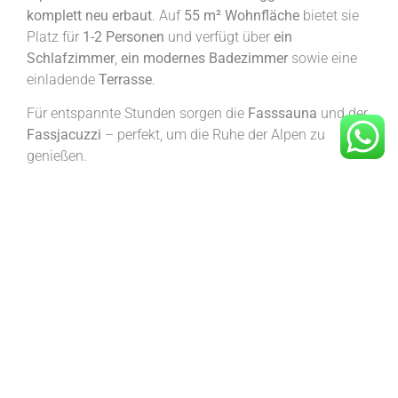
komplett neu erbaut
. Auf
55 m² Wohnfläche
bietet sie
Platz für
1-2 Personen
und verfügt über
ein
Schlafzimmer
,
ein modernes Badezimmer
sowie eine
einladende
Terrasse
.
Für entspannte Stunden sorgen die
Fasssauna
und der
Fassjacuzzi
– perfekt, um die Ruhe der Alpen zu
genießen.
Mehr zur Ausstattung folgt in Kürze!
Ausstattung
Topattribute
1 Schlafzimmer