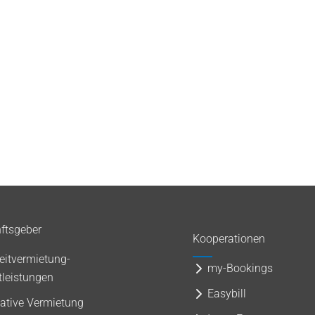
ftsgeber
Kooperationen
eitvermietung-
my-Bookings
tleistungen
Easybill
native Vermietung