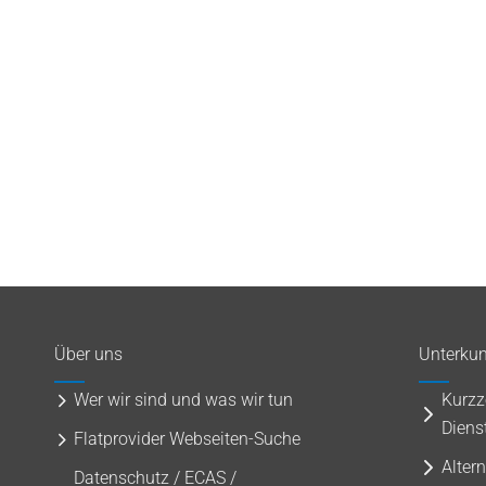
Über uns
Unterkun
Wer wir sind und was wir tun
Kurzz
Diens
Flatprovider Webseiten-Suche
Alter
Datenschutz / ECAS /