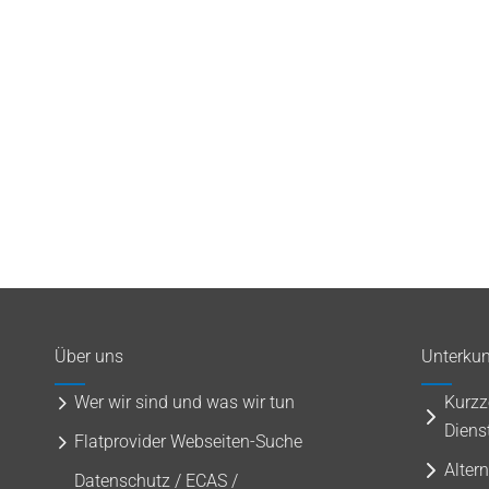
Über uns
Unterkun
Wer wir sind und was wir tun
Kurzz
Diens
Flatprovider Webseiten-Suche
Alter
Datenschutz / ECAS /