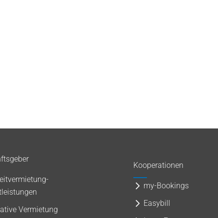
ftsgeber
Kooperationen
eitvermietung-
my-Bookings
tleistungen
Easybill
native Vermietung