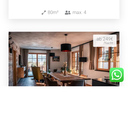
80m²
max.
4
ab 249€
/Nacht
Gams Suite