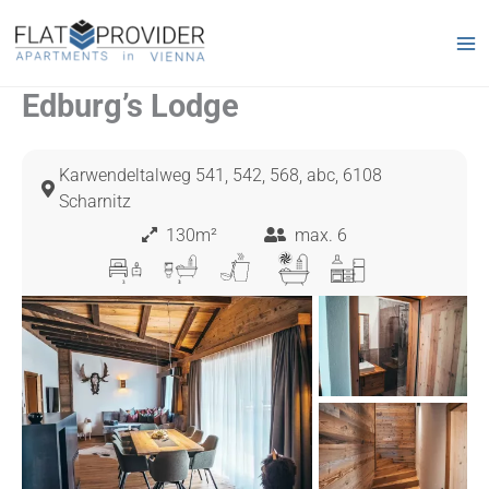
Zum
Inhalt
springen
Edburg’s Lodge
Karwendeltalweg 541, 542, 568, abc, 6108
Scharnitz
130m²
max. 6