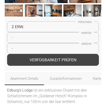
PERSONEN
2 ERW.
ANREISE
-
ABREISE
-
VERFÜGBARKEIT PRÜFEN
Apartment Details
Zusatzinformationen
Karte
Edburg’s Lodge
ist ein exklusives Chalet mit drei
Schlafzimmern im „Goldener Hirsch“-Komplex in
Scharnitz, nur 100 m von der Isar entfernt.